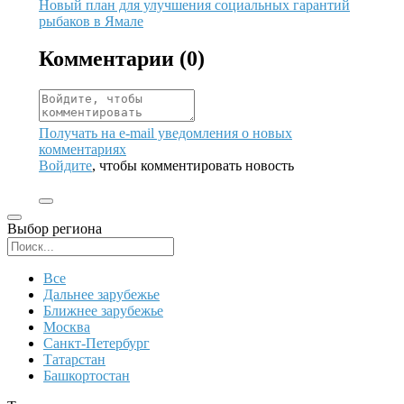
Иллюстрация новости
Новый план для улучшения социальных гарантий
рыбаков в Ямале
Комментарии (
0
)
Получать на e‑mail уведомления о новых
комментариях
Войдите
, чтобы комментировать новость
Выбор региона
Поиск региона
Все
Дальнее зарубежье
Ближнее зарубежье
Москва
Санкт-Петербург
Татарстан
Башкортостан