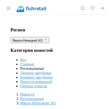
Раздел навигации по сайту fishretail.r
Австралийские красноклешневые ра
Фильтры
Регион
Ямало-Ненецкий АО
Категория новостей
Все
Главные
Региональные
Дальнее зарубежье
Ближнее зарубежье
Новости компаний
Обзоры отрасли
Новости
Разделы
Новости
Региональные
Ямало-Ненецкий АО