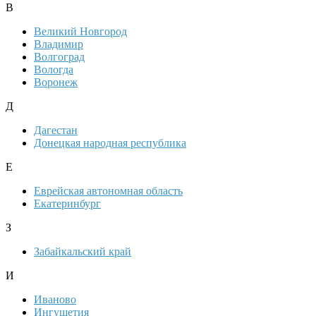
В
Великий Новгород
Владимир
Волгоград
Вологда
Воронеж
Д
Дагестан
Донецкая народная республика
Е
Еврейская автономная область
Екатеринбург
З
Забайкальский край
И
Иваново
Ингушетия