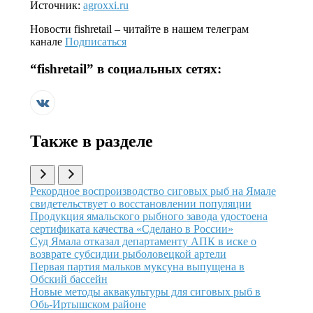
Источник:
agroxxi.ru
Новости
fishretail
– читайте в нашем телеграм
канале
Подписаться
“
fishretail
” в социальных сетях:
Также в разделе
Иллюстрация новости
Рекордное воспроизводство сиговых рыб на Ямале
свидетельствует о восстановлении популяции
Иллюстрация новости
Продукция ямальского рыбного завода удостоена
сертификата качества «Сделано в России»
Иллюстрация новости
Суд Ямала отказал департаменту АПК в иске о
возврате субсидии рыболовецкой артели
Иллюстрация новости
Первая партия мальков муксуна выпущена в
Обский бассейн
Иллюстрация новости
Новые методы аквакультуры для сиговых рыб в
Обь-Иртышском районе