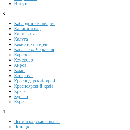
Иркутск
К
Кабардино-Балкария
Калининград
Калмыкия
Калуга
Камчатский край
Карачаево-Черкесия
Карелия
Кемерово
Киров
Коми
Кострома
Краснодарский край
Красноярский край
Крым
Курган
Курск
Л
Ленинградская область
Липецк