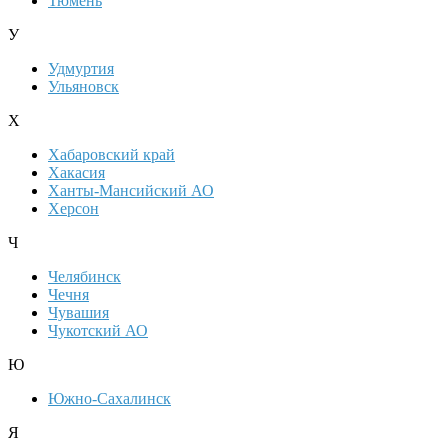
Тюмень
У
Удмуртия
Ульяновск
Х
Хабаровский край
Хакасия
Ханты-Мансийский АО
Херсон
Ч
Челябинск
Чечня
Чувашия
Чукотский АО
Ю
Южно-Сахалинск
Я