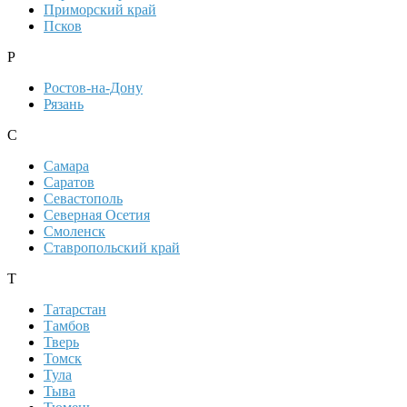
Приморский край
Псков
Р
Ростов-на-Дону
Рязань
С
Самара
Саратов
Севастополь
Северная Осетия
Смоленск
Ставропольский край
Т
Татарстан
Тамбов
Тверь
Томск
Тула
Тыва