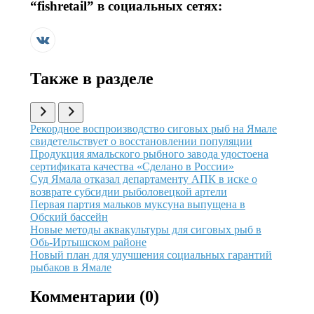
“
fishretail
” в социальных сетях:
Также в разделе
Иллюстрация новости
Рекордное воспроизводство сиговых рыб на Ямале
свидетельствует о восстановлении популяции
Иллюстрация новости
Продукция ямальского рыбного завода удостоена
сертификата качества «Сделано в России»
Иллюстрация новости
Суд Ямала отказал департаменту АПК в иске о
возврате субсидии рыболовецкой артели
Иллюстрация новости
Первая партия мальков муксуна выпущена в
Обский бассейн
Иллюстрация новости
Новые методы аквакультуры для сиговых рыб в
Обь-Иртышском районе
Иллюстрация новости
Новый план для улучшения социальных гарантий
рыбаков в Ямале
Комментарии (
0
)