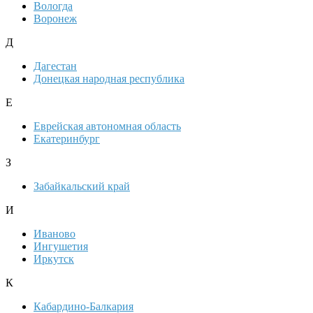
Вологда
Воронеж
Д
Дагестан
Донецкая народная республика
Е
Еврейская автономная область
Екатеринбург
З
Забайкальский край
И
Иваново
Ингушетия
Иркутск
К
Кабардино-Балкария