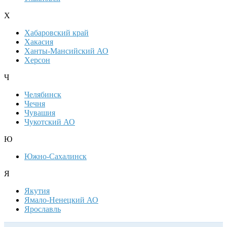
Х
Хабаровский край
Хакасия
Ханты-Мансийский АО
Херсон
Ч
Челябинск
Чечня
Чувашия
Чукотский АО
Ю
Южно-Сахалинск
Я
Якутия
Ямало-Ненецкий АО
Ярославль