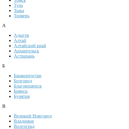
Томск
Тула
Тыва
Тюмень
А
Адыгея
Алтай
Алтайский край
Архангельск
Астрахань
Б
Башкортостан
Белгород
Благовещенск
Брянск
Бурятия
В
Великий Новгород
Владимир
Волгоград