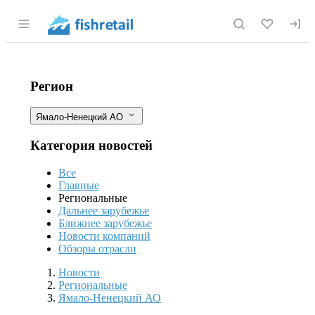
Раздел навигации по сайту fishretail.r
На Ямале в пробах рыбы из реки Об
Фильтры
Регион
Ямало-Ненецкий АО
Категория новостей
Все
Главные
Региональные
Дальнее зарубежье
Ближнее зарубежье
Новости компаний
Обзоры отрасли
Новости
Разделы
Новости
Региональные
Ямало-Ненецкий АО