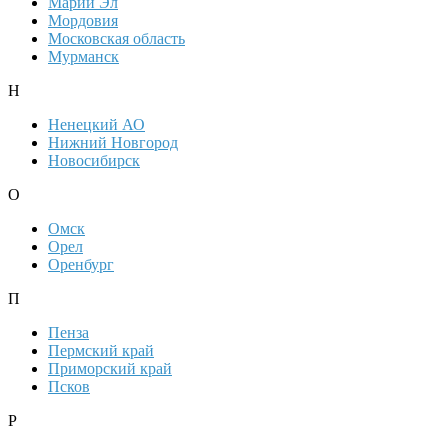
Марий Эл
Мордовия
Московская область
Мурманск
Н
Ненецкий АО
Нижний Новгород
Новосибирск
О
Омск
Орел
Оренбург
П
Пенза
Пермский край
Приморский край
Псков
Р