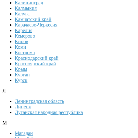
Калининград
Калмыкия
Калуга
Камчатский край
Карачаево-Черкесия
Карелия
Кемерово
Киров
Коми
Кострома
Краснодарский край
Красноярский край
Крым
Курган
Курск
Л
Ленинградская область
Липецк
Луганская народная республика
М
Магадан