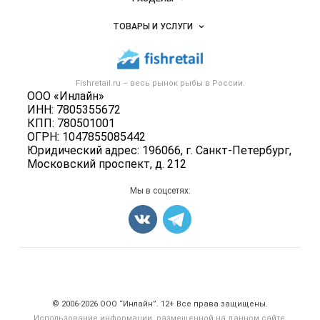
Услуги и цены
Объявления
ТОВАРЫ И УСЛУГИ
Размещение рекламы
Каталог компаний
Рыбные снеки
Публичная оферта
Новости рынка
Рыба
Контактная информация
Форум
Fishretail.ru – весь
рынок рыбы
в России.
Икра
Политика обработки персональных данных
ООО «Инлайн»
Бренды
Морепродукты
ИНН: 7805355672
Для СМИ
Мониторинг
КПП: 780501001
Рыбопосадочный материал
ОГРН: 1047855085442
Вакансии
Полуфабрикаты
Юридический адрес: 196066, г. Санкт-Петербург,
Блог
Московский проспект, д. 212
Консервы
Добавить объявление
Мы в соцсетях:
Карта объявлений
Счетчики, авторское право, логотипы
© 2006‑2026 ООО “Инлайн”. 12+ Все права защищены.
Использование информации, размещенной на данном сайте,