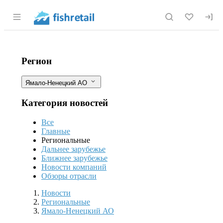
Раздел навигации по сайту fishretail.r
Предприятия Ямала выставили пищ
Фильтры
Регион
Ямало-Ненецкий АО
Категория новостей
Все
Главные
Региональные
Дальнее зарубежье
Ближнее зарубежье
Новости компаний
Обзоры отрасли
Новости
Разделы
Новости
Региональные
Ямало-Ненецкий АО