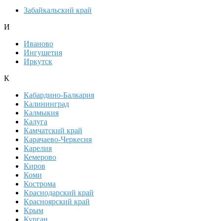
Забайкальский край
И
Иваново
Ингушетия
Иркутск
К
Кабардино-Балкария
Калининград
Калмыкия
Калуга
Камчатский край
Карачаево-Черкесия
Карелия
Кемерово
Киров
Коми
Кострома
Краснодарский край
Красноярский край
Крым
Курган