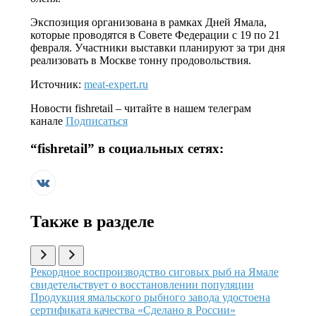
Экспозиция организована в рамках Дней Ямала,
которые проводятся в Совете Федерации с 19 по 21
февраля. Участники выставки планируют за три дня
реализовать в Москве тонну продовольствия.
Источник:
meat-expert.ru
Новости
fishretail
– читайте в нашем телеграм
канале
Подписаться
“
fishretail
” в социальных сетях:
Также в разделе
Иллюстрация новости
Рекордное воспроизводство сиговых рыб на Ямале
свидетельствует о восстановлении популяции
Иллюстрация новости
Продукция ямальского рыбного завода удостоена
сертификата качества «Сделано в России»