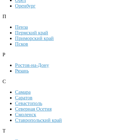
Орел
Оренбург
П
Пенза
Пермский край
Приморский край
Псков
Р
Ростов-на-Дону
Рязань
С
Самара
Саратов
Севастополь
Северная Осетия
Смоленск
Ставропольский край
Т