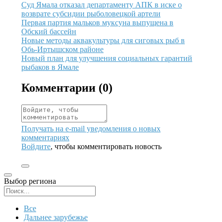
Иллюстрация новости
Суд Ямала отказал департаменту АПК в иске о
возврате субсидии рыболовецкой артели
Иллюстрация новости
Первая партия мальков муксуна выпущена в
Обский бассейн
Иллюстрация новости
Новые методы аквакультуры для сиговых рыб в
Обь-Иртышском районе
Иллюстрация новости
Новый план для улучшения социальных гарантий
рыбаков в Ямале
Комментарии (
0
)
Получать на e‑mail уведомления о новых
комментариях
Войдите
, чтобы комментировать новость
Выбор региона
Поиск региона
Все
Дальнее зарубежье