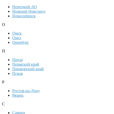
Ненецкий АО
Нижний Новгород
Новосибирск
О
Омск
Орел
Оренбург
П
Пенза
Пермский край
Приморский край
Псков
Р
Ростов-на-Дону
Рязань
С
Самара