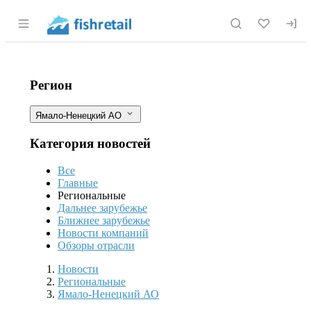
Раздел навигации по сайту fishretail.r
Россельхознадзор выявил факт прод
Фильтры
Регион
Ямало-Ненецкий АО
Категория новостей
Все
Главные
Региональные
Дальнее зарубежье
Ближнее зарубежье
Новости компаний
Обзоры отрасли
Новости
Разделы
Новости
Региональные
Ямало-Ненецкий АО