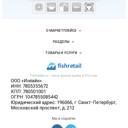
Fishretail.ru —
рыба,
морепродукты
Важные разделы и контакты
Навигация по сайту
О МАРКЕТПЛЕЙСЕ
Новости Fishretail.ru
РАЗДЕЛЫ
Услуги и цены
Объявления
ТОВАРЫ И УСЛУГИ
Размещение рекламы
Каталог компаний
Рыбные снеки
Публичная оферта
Новости рынка
Рыба
Контактная информация
Форум
Fishretail.ru – весь
рынок рыбы
в России.
Икра
Политика обработки персональных данных
ООО «Инлайн»
Бренды
Морепродукты
ИНН: 7805355672
Для СМИ
Мониторинг
КПП: 780501001
Рыбопосадочный материал
ОГРН: 1047855085442
Вакансии
Полуфабрикаты
Юридический адрес: 196066, г. Санкт-Петербург,
Блог
Московский проспект, д. 212
Консервы
Добавить объявление
Мы в соцсетях:
Карта объявлений