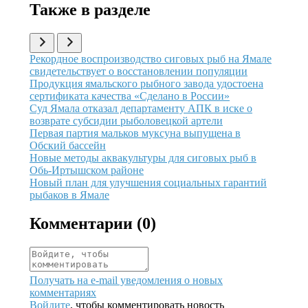
Также в разделе
Иллюстрация новости
Рекордное воспроизводство сиговых рыб на Ямале
свидетельствует о восстановлении популяции
Иллюстрация новости
Продукция ямальского рыбного завода удостоена
сертификата качества «Сделано в России»
Иллюстрация новости
Суд Ямала отказал департаменту АПК в иске о
возврате субсидии рыболовецкой артели
Иллюстрация новости
Первая партия мальков муксуна выпущена в
Обский бассейн
Иллюстрация новости
Новые методы аквакультуры для сиговых рыб в
Обь-Иртышском районе
Иллюстрация новости
Новый план для улучшения социальных гарантий
рыбаков в Ямале
Комментарии (
0
)
Получать на e‑mail уведомления о новых
комментариях
Войдите
, чтобы комментировать новость